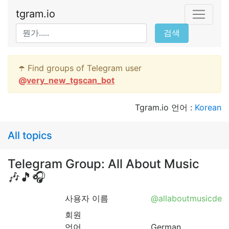
tgram.io
검색
☂️ Find groups of Telegram user
@
very_new_tgscan_bot
Tgram.io 언어 :
Korean
All topics
Telegram Group: All About Music
🎶🎵🎧
사용자 이름
@allaboutmusicde
회원
언어
German