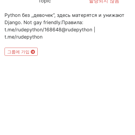
Topic
할당되지 않음
Python без „девочек”, здесь матерятся и унижают
Django. Not gay friendly.Правила:
t.me/rudepython/168648@rudepython |
t.me/rudepython
그룹에 가입