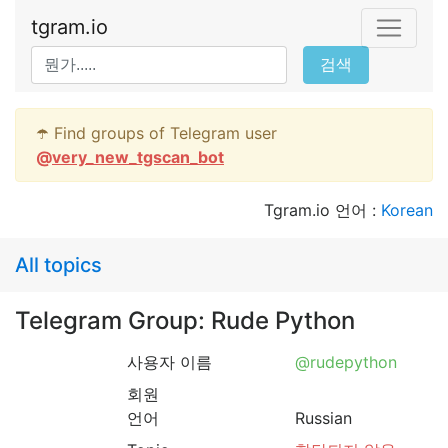
tgram.io
검색
☂️ Find groups of Telegram user
@
very_new_tgscan_bot
Tgram.io 언어 :
Korean
All topics
Telegram Group: Rude Python
사용자 이름
@rudepython
회원
언어
Russian