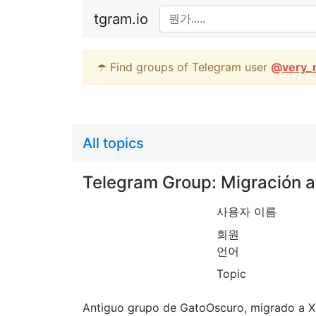
tgram.io
☂️ Find groups of Telegram user
@
very_
All topics
Telegram Group: Migración 
사용자 이름
회원
언어
Topic
Antiguo grupo de GatoOscuro, migrado a 