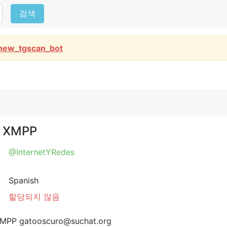
검색
new_tgscan_bot
a XMPP
@InternetYRedes
Spanish
할당되지 않음
XMPP gatooscuro@suchat.org