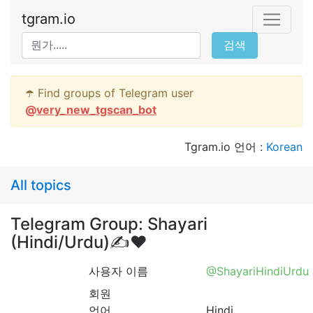
tgram.io
검색
☂️ Find groups of Telegram user
@
very_new_tgscan_bot
Tgram.io 언어 :
Korean
All topics
Telegram Group: Shayari
(Hindi/Urdu)✍❤️
사용자 이름
@ShayariHindiUrdu
회원
언어
Hindi