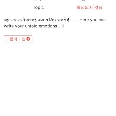
Topic
할당되지 않음
यहां आप अपने अनकहे जज्बात लिख सकते हैं.. ।। Here you can
write your untold emotions .. !!
그룹에 가입