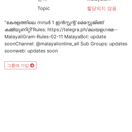
Topic
할당되지 않음
“കേരളത്തിലെ നമ്പര്‍ 1 ഇന്‍സ്റ്റന്റ് മെസ്സേജിങ്ങ്
കമ്മ്യൂണിറ്റി”Rules: https://telegra.ph/മലയളഗരമ--
MalayaliGram-Rules-02-11 MalayaBot: update
soonChannel: @malayalionline_all Sub Groups: updates
soonweb: updates soon
그룹에 가입