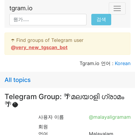
tgram.io
검색
☂️ Find groups of Telegram user
@
very_new_tgscan_bot
Tgram.io 언어 :
Korean
All topics
Telegram Group: 🌴മലയാളി ഗ്രാമം
🌴🥥
사용자 이름
@malayaligramam
회원
언어
Malayalam