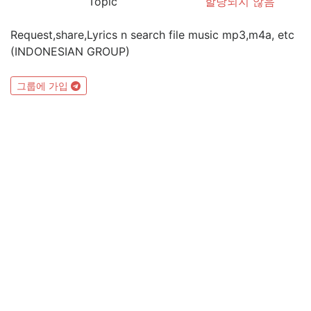
Topic
할당되지 않음
Request,share,Lyrics n search file music mp3,m4a, etc
(INDONESIAN GROUP)
그룹에 가입