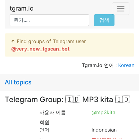
tgram.io
검색
☂️ Find groups of Telegram user
@
very_new_tgscan_bot
Tgram.io 언어 :
Korean
All topics
Telegram Group: 🇮🇩 MP3 kita 🇮🇩
사용자 이름
@mp3kita
회원
언어
Indonesian