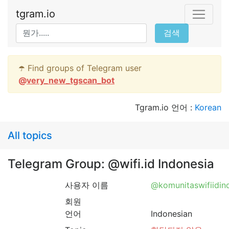
tgram.io
검색
☂️ Find groups of Telegram user
@
very_new_tgscan_bot
Tgram.io 언어 :
Korean
All topics
Telegram Group: @wifi.id Indonesia
사용자 이름
@komunitaswifiidin
회원
언어
Indonesian