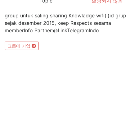
Topic
할당되지 않음
group untuk saling sharing Knowladge wifi(.)id grup
sejak desember 2015, keep Respects sesama
memberInfo Partner:@LinkTelegramIndo
그룹에 가입