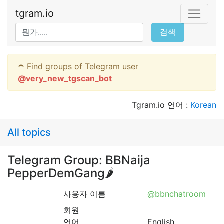
tgram.io
검색
☂️ Find groups of Telegram user
@
very_new_tgscan_bot
Tgram.io 언어 :
Korean
All topics
Telegram Group: BBNaija
PepperDemGang🌶
사용자 이름
@bbnchatroom
회원
언어
English