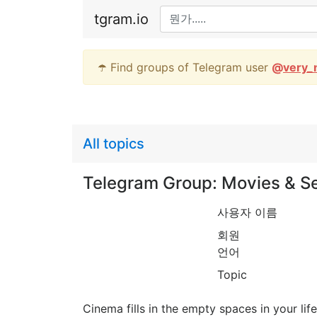
tgram.io
☂️ Find groups of Telegram user
@
very_
All topics
Telegram Group: Movies & Se
사용자 이름
회원
언어
Topic
Cinema fills in the empty spaces in your lif