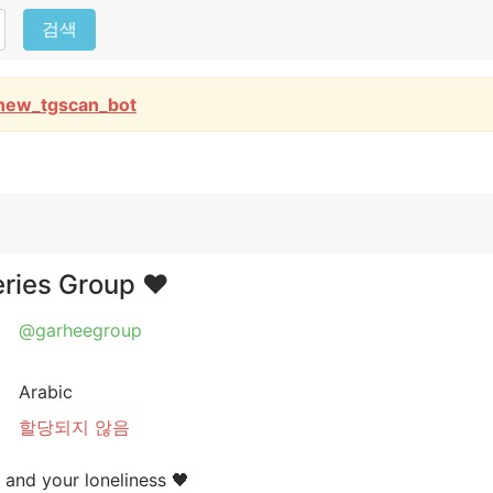
검색
new_tgscan_bot
ries Group ❤️
@garheegroup
Arabic
할당되지 않음
e and your loneliness 🖤