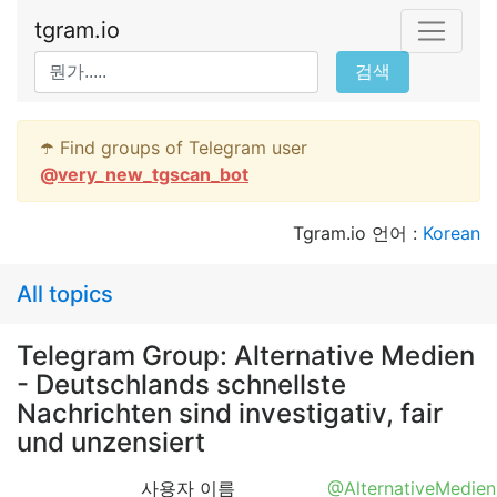
tgram.io
검색
☂️ Find groups of Telegram user
@
very_new_tgscan_bot
Tgram.io 언어 :
Korean
All topics
Telegram Group: Alternative Medien
- Deutschlands schnellste
Nachrichten sind investigativ, fair
und unzensiert
사용자 이름
@AlternativeMedien