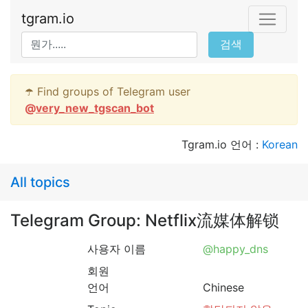
tgram.io
검색
☂️ Find groups of Telegram user
@
very_new_tgscan_bot
Tgram.io 언어 :
Korean
All topics
Telegram Group: Netflix流媒体解锁
사용자 이름
@happy_dns
회원
언어
Chinese