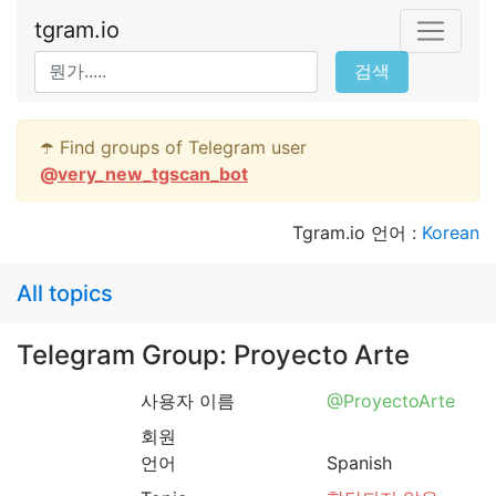
tgram.io
검색
☂️ Find groups of Telegram user
@
very_new_tgscan_bot
Tgram.io 언어 :
Korean
All topics
Telegram Group: Proyecto Arte
사용자 이름
@ProyectoArte
회원
언어
Spanish