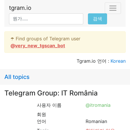
tgram.io
검색
☂️ Find groups of Telegram user
@
very_new_tgscan_bot
Tgram.io 언어 :
Korean
All topics
Telegram Group: IT România
사용자 이름
@itromania
회원
언어
Romanian