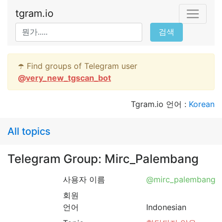
tgram.io
검색
☂️ Find groups of Telegram user
@
very_new_tgscan_bot
Tgram.io 언어 :
Korean
All topics
Telegram Group: Mirc_Palembang
사용자 이름
@mirc_palembang
회원
언어
Indonesian