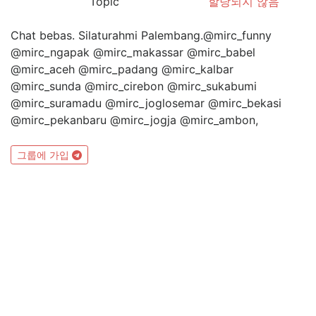
Topic
할당되지 않음
Chat bebas. Silaturahmi Palembang.@mirc_funny
@mirc_ngapak @mirc_makassar @mirc_babel
@mirc_aceh @mirc_padang @mirc_kalbar
@mirc_sunda @mirc_cirebon @mirc_sukabumi
@mirc_suramadu @mirc_joglosemar @mirc_bekasi
@mirc_pekanbaru @mirc_jogja @mirc_ambon,
그룹에 가입