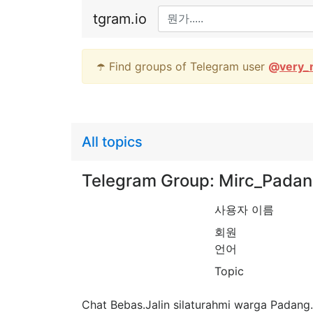
tgram.io
☂️ Find groups of Telegram user
@
very_
All topics
Telegram Group: Mirc_Pada
사용자 이름
회원
언어
Topic
Chat Bebas.Jalin silaturahmi warga Padang. M