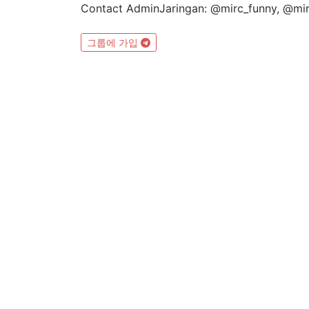
Contact AdminJaringan: @mirc_funny, @mi
그룹에 가입