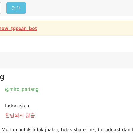
검색
new_tgscan_bot
ng
@mirc_padang
Indonesian
할당되지 않음
ohon untuk tidak jualan, tidak share link, broadcast dan ha