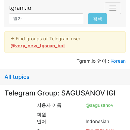
tgram.io
검색
☂️ Find groups of Telegram user
@
very_new_tgscan_bot
Tgram.io 언어 :
Korean
All topics
Telegram Group: SAGUSANOV IGI
사용자 이름
@sagusanov
회원
언어
Indonesian