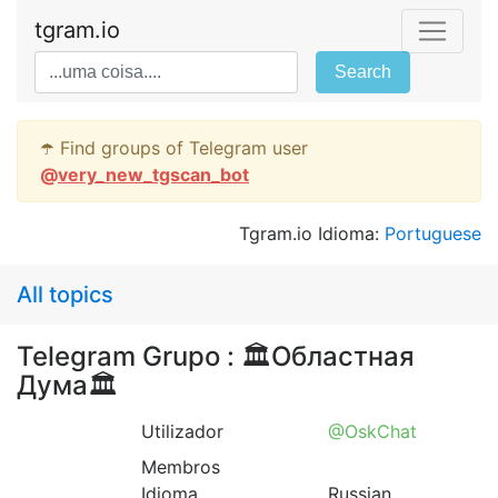
tgram.io
Search
☂️ Find groups of Telegram user
@
very_new_tgscan_bot
Tgram.io Idioma:
Portuguese
All topics
Telegram Grupo : 🏛Областная
Дума🏛
Utilizador
@OskChat
Membros
Idioma
Russian