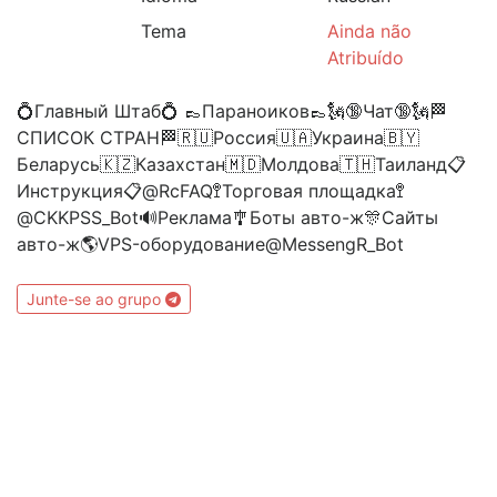
Tema
Ainda não
Atribuído
💍Главный Штаб💍 👞Параноиков👞🗽🔞Чат🔞🗽🏁
СПИСОК СТРАН🏁🇷🇺Россия🇺🇦Украина🇧🇾
Беларусь🇰🇿Казахстан🇲🇩Молдова🇹🇭Таиланд📋
Инструкция📋@RcFAQ🚏Торговая площадка🚏
@CKKPSS_Bot🔊Реклама🎐Боты авто-ж🎊Сайты
авто-ж🌎VPS-оборудование@MessengR_Bot
Junte-se ao grupo