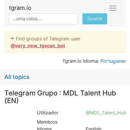
tgram.io
Search
☂️ Find groups of Telegram user
@
very_new_tgscan_bot
Tgram.io Idioma:
Portuguese
All topics
Telegram Grupo : MDL Talent Hub
(EN)
Utilizador
@MDL_Talent_Hub
Membros
Idioma
English