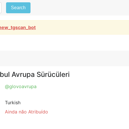
Search
new_tgscan_bot
bul Avrupa Sürücüleri
@glovoavrupa
Turkish
Ainda não Atribuído