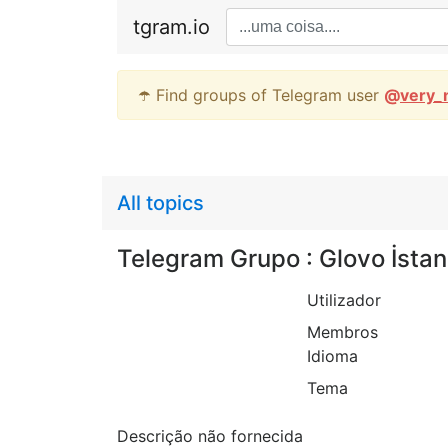
tgram.io
☂️ Find groups of Telegram user
@
very_
All topics
Telegram Grupo : Glovo İstan
Utilizador
Membros
Idioma
Tema
Descrição não fornecida