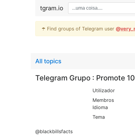
tgram.io
☂️ Find groups of Telegram user
@
very_
All topics
Telegram Grupo : Promote 1
Utilizador
Membros
Idioma
Tema
@blackbillsfacts