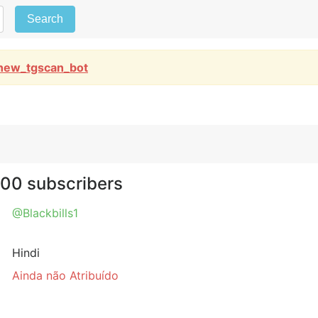
Search
new_tgscan_bot
000 subscribers
@Blackbills1
Hindi
Ainda não Atribuído