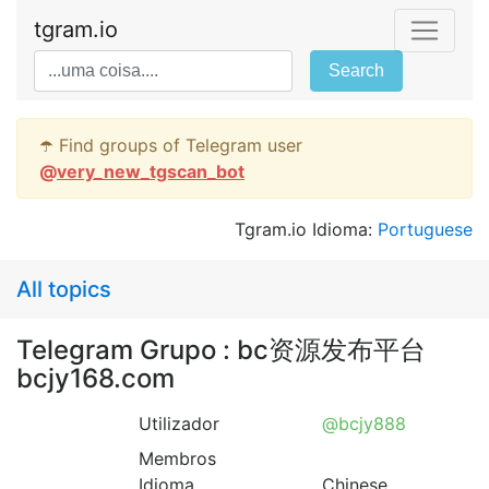
tgram.io
Search
☂️ Find groups of Telegram user
@
very_new_tgscan_bot
Tgram.io Idioma:
Portuguese
All topics
Telegram Grupo : bc资源发布平台
bcjy168.com
Utilizador
@bcjy888
Membros
Idioma
Chinese