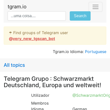
tgram.io
Search
☂️ Find groups of Telegram user
@
very_new_tgscan_bot
Tgram.io Idioma:
Portuguese
All topics
Telegram Grupo : Schwarzmarkt
Deutschland, Europa und weltweit!
Utilizador
@SchwarzmarktOrig
Membros
Idioma
German