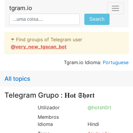
tgram.io
Search
☂️ Find groups of Telegram user
@
very_new_tgscan_bot
Tgram.io Idioma:
Portuguese
All topics
Telegram Grupo : 𝐇𝐨𝐭 𝕾𝖍𝖔𝖗𝖙
Utilizador
@hotsh0rt
Membros
Idioma
Hindi