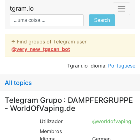
tgram.io
Search
☂️ Find groups of Telegram user
@
very_new_tgscan_bot
Tgram.io Idioma:
Portuguese
All topics
Telegram Grupo : DAMPFERGRUPPE
- WorldOfVaping.de
Utilizador
@worldofvaping
Membros
Idioma
German