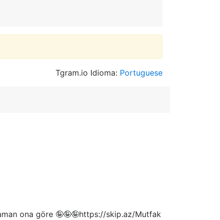
Tgram.io Idioma:
Portuguese
r aman ona göre 🤪🤪🤪https://skip.az/Mutfak