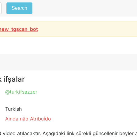
Search
new_tgscan_bot
 ifșalar
@turkifsazzer
Turkish
Ainda não Atribuído
 video atılacaktır. Aşağıdaki link sürekli güncellenir beyle