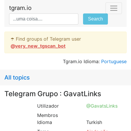
tgram.io
Search
☂️ Find groups of Telegram user
@
very_new_tgscan_bot
Tgram.io Idioma:
Portuguese
All topics
Telegram Grupo : GavatLinks
Utilizador
@GavatsLinks
Membros
Idioma
Turkish