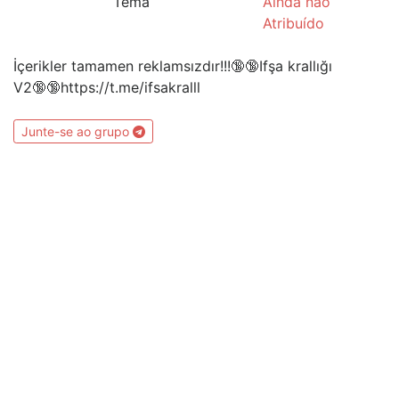
Tema
Ainda não
Atribuído
İçerikler tamamen reklamsızdır!!!🔞🔞Ifşa krallığı
V2🔞🔞https://t.me/ifsakralll
Junte-se ao grupo