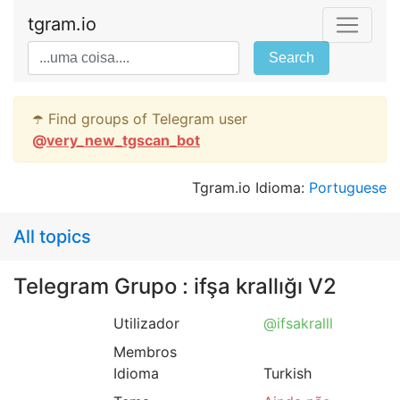
tgram.io
Search
☂️ Find groups of Telegram user
@
very_new_tgscan_bot
Tgram.io Idioma:
Portuguese
All topics
Telegram Grupo : ifşa krallığı V2
Utilizador
@ifsakralll
Membros
Idioma
Turkish