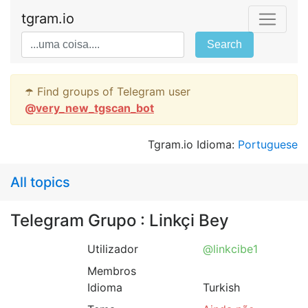
tgram.io
Search
☂️ Find groups of Telegram user
@
very_new_tgscan_bot
Tgram.io Idioma:
Portuguese
All topics
Telegram Grupo : Linkçi Bey
Utilizador
@linkcibe1
Membros
Idioma
Turkish