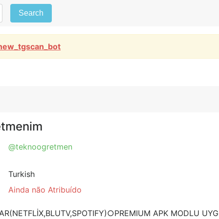
Search
new_tgscan_bot
etmenim
@teknoogretmen
Turkish
Ainda não Atribuído
R(NETFLİX,BLUTV,SPOTIFY)○PREMIUM APK MODLU UY