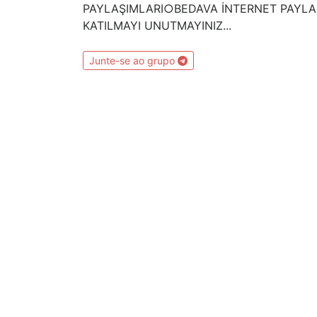
PAYLAŞIMLARI○BEDAVA İNTERNET PAYLAŞ
KATILMAYI UNUTMAYINIZ...
Junte-se ao grupo