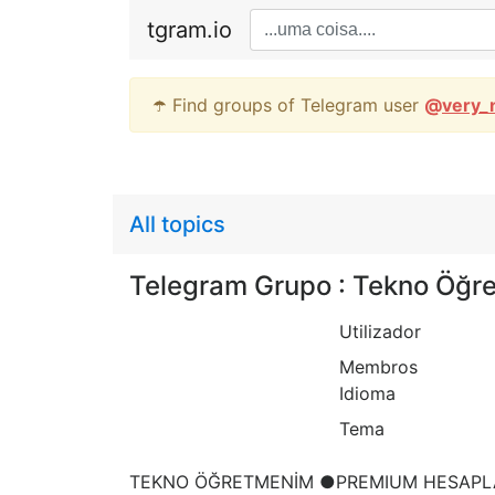
tgram.io
☂️ Find groups of Telegram user
@
very_
All topics
Telegram Grupo : Tekno Öğr
Utilizador
Membros
Idioma
Tema
TEKNO ÖĞRETMENİM ●PREMIUM HESAPLA