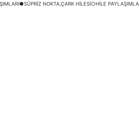
IMLARI●SÜPRİZ NOKTA,ÇARK HİLESİ○HİLE PAYLAŞIMLA