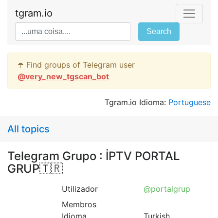
tgram.io
Search
☂️ Find groups of Telegram user
@
very_new_tgscan_bot
Tgram.io Idioma:
Portuguese
All topics
Telegram Grupo : İPTV PORTAL
GRUP🇹🇷
Utilizador
@portalgrup
Membros
Idioma
Turkish