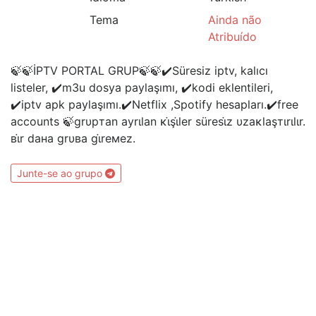
Tema
Ainda não
Atribuído
🍃🍃İPTV PORTAL GRUP🍃🍃✔️Süresiz iptv, kalıcı
listeler, ✔️m3u dosya paylaşımı, ✔️kodi eklentileri,
✔️iptv apk paylaşımı.✔️Netflix ,Spotify hesapları.✔️free
accounts 🍃grυpтan ayrιlan ĸι̇şι̇ler ѕüreѕι̇z υzaĸlaşтιrιlιr.
вι̇r daнa grυвa gι̇reмez.
Junte-se ao grupo