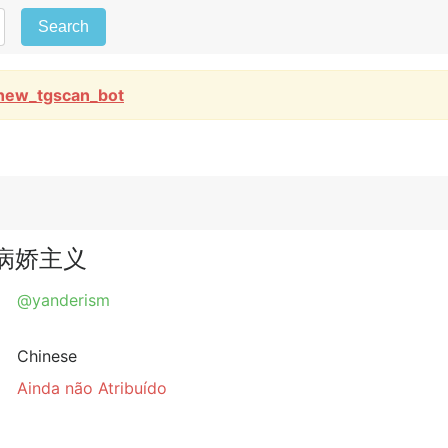
Search
new_tgscan_bot
ism病娇主义
@yanderism
Chinese
Ainda não Atribuído