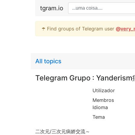
tgram.io
☂️ Find groups of Telegram user
@
very_
All topics
Telegram Grupo : Yander
Utilizador
Membros
Idioma
Tema
二次元/三次元病娇交流～