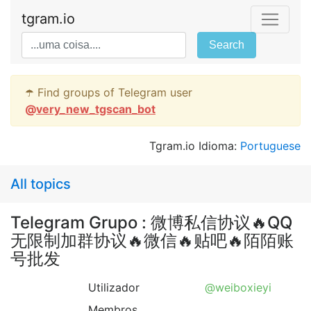
tgram.io
Search
☂️ Find groups of Telegram user
@
very_new_tgscan_bot
Tgram.io Idioma:
Portuguese
All topics
Telegram Grupo : 微博私信协议🔥QQ
无限制加群协议🔥微信🔥贴吧🔥陌陌账
号批发
Utilizador
@weiboxieyi
Membros