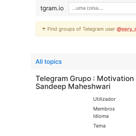
tgram.io
☂️ Find groups of Telegram user
@
very_
All topics
Telegram Grupo : Motivation 
Sandeep Maheshwari
Utilizador
Membros
Idioma
Tema