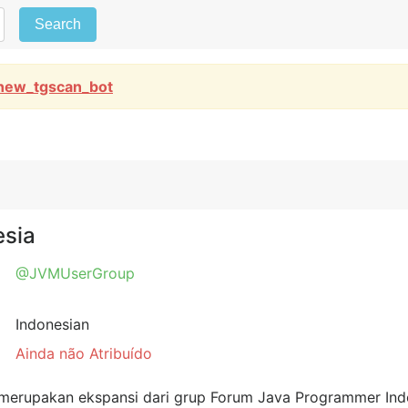
Search
new_tgscan_bot
esia
@JVMUserGroup
Indonesian
Ainda não Atribuído
ni merupakan ekspansi dari grup Forum Java Programmer Ind