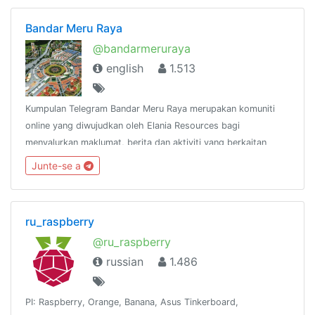
Bandar Meru Raya
@bandarmeruraya
english
1.513
Kumpulan Telegram Bandar Meru Raya merupakan komuniti
online yang diwujudkan oleh Elania Resources bagi
menyalurkan maklumat, berita dan aktiviti yang berkaitan
dengan Bandar Meru Raya dan
Junte-se a
sekitarnya.http://www.facebook.com/groups/bandarmeruraya
ru_raspberry
@ru_raspberry
russian
1.486
PI: Raspberry, Orange, Banana, Asus Tinkerboard,