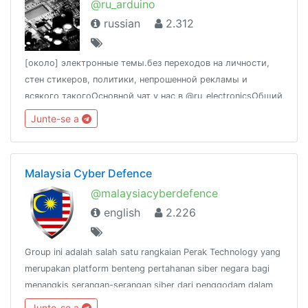
@ru_arduino
russian
2.312
[около] электронные темы.без переходов на личности,
стен стикеров, политики, непрошенной рекламы и
всякого такогоОсновной чат у нас в @ru_electronicsОбщий
информационный канал @ru_electronics_feed
Junte-se a
Malaysia Cyber Defence
@malaysiacyberdefence
english
2.226
Group ini adalah salah satu rangkaian Perak Technology yang
merupakan platform benteng pertahanan siber negara bagi
menangkis serangan-serangan siber dari penggodam dalam
dan luar negara.@peraktechnology
Junte-se a