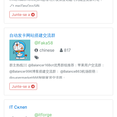
🔗t.me/DevOpsSiBi
Junte-se a
自动发卡网站搭建交流群
@Faka58
chinese
817
群主热线👉🏻 @Balancer16Bot优秀群组推荐：苹果用户交流群：
@Balancer996博客搭建交流群： @Balance863机场联萌：
@supermarket666智能家居交流群：
@homeassiant666MacOS/Hackintosh： @justice996Nas交流
Junte-se a
群： @Nas699谷歌云|微软云|阿里云|亚马逊云|各种云☁️交流
群： @Server699分享沉淀： @theguideoftelegram
IT Склеп
@itforge