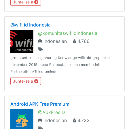
Junte-se a
yg ada di dalam group(insya Allah)
@wifi.id Indonesia
@komunitaswifiidindonesia
indonesian
4.766
group untuk saling sharing Knowladge wifi(.)id grup sejak
desember 2015, keep Respects sesama memberInfo
Partner:@LinkTelegramIndo
Junte-se a
Android APK Free Premium
@ApkFreeID
indonesian
4.732