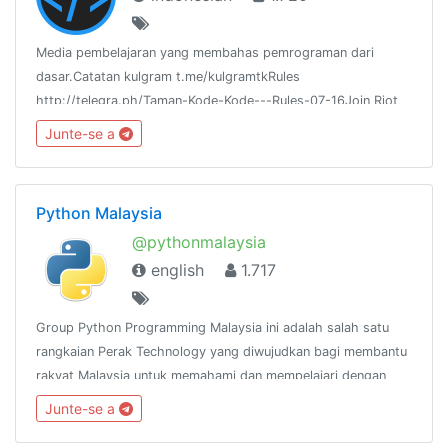
Media pembelajaran yang membahas pemrograman dari
dasar.Catatan kulgram t.me/kulgramtkRules
http://telegra.ph/Taman-Kode-Kode---Rules-07-16Join Riot
IM:https://riot.im/app/#/room/#tamankodekode:matrix.org
Junte-se a
Python Malaysia
@pythonmalaysia
english
1.717
Group Python Programming Malaysia ini adalah salah satu
rangkaian Perak Technology yang diwujudkan bagi membantu
rakyat Malaysia untuk memahami dan mempelajari dengan
lebih mendalam mengenai bahasa pengaturcaraan
Junte-se a
Python.@peraktechnology