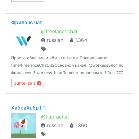
Фриланс чат
@freelancechat
russian
1.364
Просто общение и обмен опытом.Правила чата:
t.me/FreelanceChat/32Основной канал: @workessБлог по
фрилансу: @workess_blogПо всем вопросам к @Denii777.
Junte-se a
ХабраХабр I.T.
@habrachat
russian
1.360