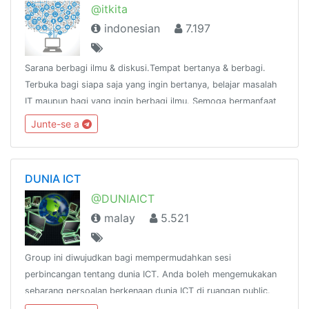
@itkita
indonesian
7.197
Sarana berbagi ilmu & diskusi.Tempat bertanya & berbagi.
Terbuka bagi siapa saja yang ingin bertanya, belajar masalah
IT maupun bagi yang ingin berbagi ilmu. Semoga bermanfaat
:)Tulisan/pesan dari anda, tanggung jawab andaGroup link
Junte-se a
https://t.me/itkita
DUNIA ICT
@DUNIAICT
malay
5.521
Group ini diwujudkan bagi mempermudahkan sesi
perbincangan tentang dunia ICT. Anda boleh mengemukakan
sebarang persoalan berkenaan dunia ICT di ruangan public.
Sebarang persoalan anda akan dijawab oleh pakar-pakar ICT