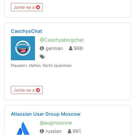
Пром.Электроника @cncuzAdmin @ShoxruxEngineering
Junte-se a
CaschysChat
@Caschysblogchat
german
966
Plaudern. Helfen. Nicht spammen.
Junte-se a
Atlassian User Group Moscow
@augmoscow
russian
961