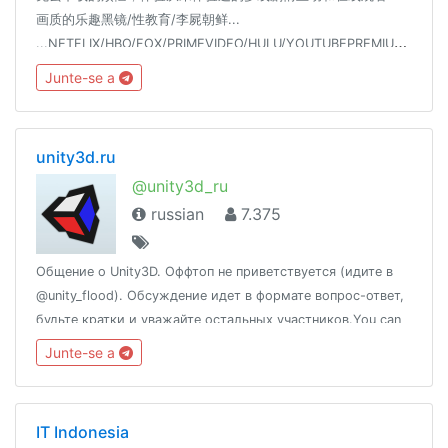
画质的乐趣黑镜/性教育/李屍朝鲜...
...NETFLIX/HBO/FOX/PRIMEVIDEO/HULU/YOUTUBEPREMIUM/SPOTIFY/18+
Junte-se a
unity3d.ru
@unity3d_ru
russian
7.375
Общение о Unity3D. Оффтоп не приветствуется (идите в
@unity_flood). Обсуждение идет в формате вопрос-ответ,
будьте кратки и уважайте остальных участников.You can
also speak English.Новости: @unity_newsПолезные ссылки:
Junte-se a
http://t.me/unity3d_ru/156562
IT Indonesia