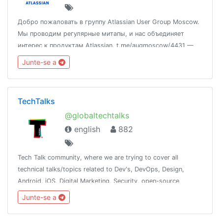
Добро пожаловать в группу Atlassian User Group Moscow.
Мы проводим регулярные митапы, и нас объединяет
интерес к продуктам Atlassian. t.me/augmoscow/4431 —
наши ресурсы и порядки@aug_dev — филиал для
Junte-se a
разработчиков@augspb — Питерская группа
TechTalks
@globaltechtalks
english
882
Tech Talk community, where we are trying to cover all
technical talks/topics related to Dev's, DevOps, Design,
Android, iOS, Digital Marketing, Security, open-source
contribution. Inshort try to cover most of the tech domain.
Junte-se a