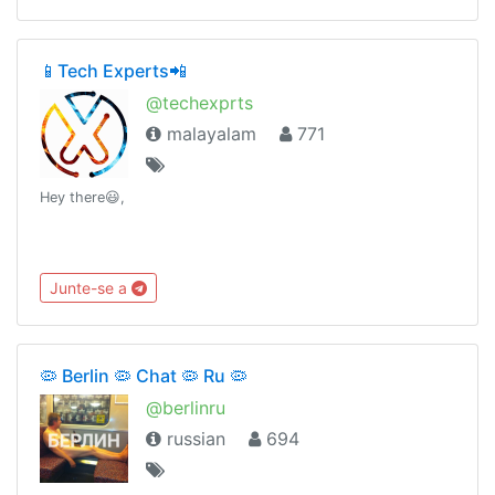
📱Tech Experts📲
@techexprts
malayalam
771
Hey there😃,
Junte-se a
🦠 Berlin 🦠 Chat 🦠 Ru 🦠
@berlinru
russian
694