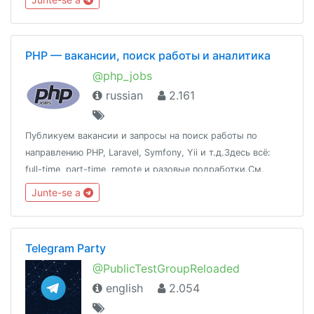
PHP — вакансии, поиск работы и аналитика
@php_jobs
russian
2.161
Публикуем вакансии и запросы на поиск работы по
направлению PHP, Laravel, Symfony, Yii и т.д.Здесь всё:
full-time, part-time, remote и разовые подработки.См.
также: @qa_jobs, @devops_jobs, @javascript_jobs,
Junte-se a
@nodejs_jobs, @uiux_jobs, @products_jobs
Telegram Party
@PublicTestGroupReloaded
english
2.054