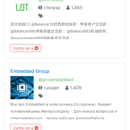
chinese
1.465
群主热线👉🏻 @Balancer16优秀群组推荐：苹果用户交流群：
@Balancer996博客搭建交流群： @Balance863机场联萌：
@supermarket666智能家居交流群：
@homeassiant666MacOS/Hackintosh： @justice996分享沉
Junte-se a
淀： @theguideoftelegram
Embedded Group
@proembedded
russian
1.409
Все про Embedded и электронику.Осторожно, бывают
нотификейшены.#вопросподелу - Для поиска вопросов и
ответов#devtools - фотки рабочих железокРабота:
@rabotaembeddedhttp://vk.com/embedded_space
Junte-se a