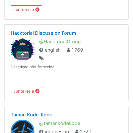
«кто» игнорируютсяdon't ask to askостальное в
Junte-se a
@ru_arduinohttp://telegra.ph/ru-electronics-rulz-11-11
Hacktorial Discussion Forum
@HacktorialGroup
english
1.769
Descrição não fornecida
Junte-se a
Taman Kode-Kode
@tamankodekode
indonesian
1.720