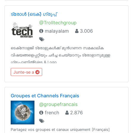
ട്രോൾ (ടെക്‌‌‌‌) ഗ്രൂപ്പ്‌
@Trolltechgroup
malayalam
3.006
ടെക്‌നോളജി ട്രോളുകൾക്ക്‌ മുൻഗണന‌ സമകാലിക
വിഷയങ്ങളെപ്പറ്റിയും ചർച്ച‌ ചെയ്യാനും ട്രോളാനുമുള്ള
ഗ്രൂപ്പാണിത്‌Rules & Logo
https://t.me/TrollTechGroup/1572Channels
Junte-se a
@TrollTechMalayalam@TGTrollans @Tech_Malayalam
Groupes et Channels Français
@groupefrancais
french
2.876
Partagez vos groupes et canaux uniquement [Français]