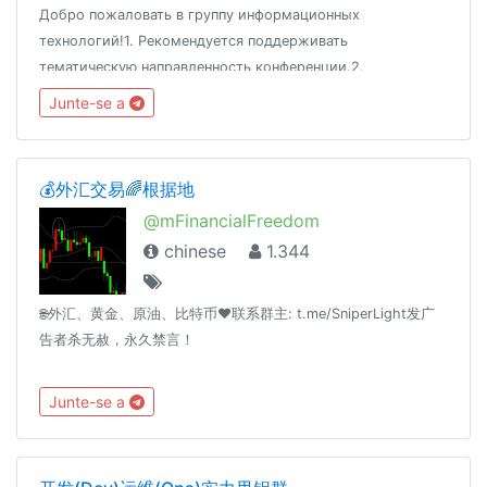
Добро пожаловать в группу информационных
технологий!1. Рекомендуется поддерживать
тематическую направленность конференции.2.
Воздержаться от оскорблений и разжигания скандалов.3.
Junte-se a
Сторонние публикации не приветствуются.Адрес:
www.habr.com
💰外汇交易🌈根据地
@mFinancialFreedom
chinese
1.344
🌐外汇、黄金、原油、比特币❤️联系群主: t.me/SniperLight发广
告者杀无赦，永久禁言！
Junte-se a