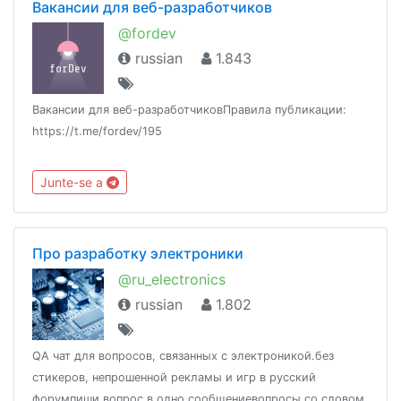
Вакансии для веб-разработчиков
@fordev
russian
1.843
Вакансии для веб-разработчиковПравила публикации:
https://t.me/fordev/195
Junte-se a
Про разработку электроники
@ru_electronics
russian
1.802
QA чат для вопросов, связанных с электроникой.без
стикеров, непрошенной рекламы и игр в русский
форумпиши вопрос в одно сообщениевопросы со словом