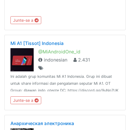
Junte-se a
Mi A1 [Tissot] Indonesia
@MiAndroidOne_id
indonesian
2.431
Ini adalah grup komunitas Mi A1 Indonesia. Grup ini dibuat
untuk share informasi dan pengalaman seputar Mi A1. OT
Group: @awan_indo_oteote DC: https://discord.gg/9uNp7UK
Shitpost Channel: @tissotindotard Statistics:
Junte-se a
http://combot.org/c/-1001130679599
Анархическая электроника