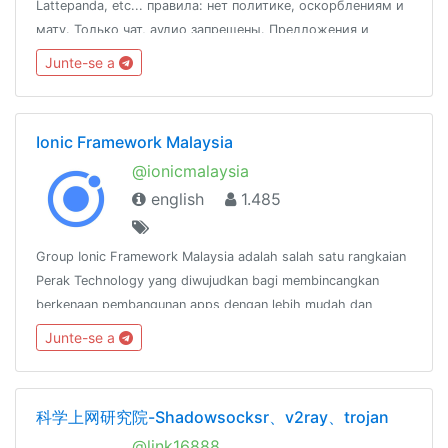
Lattepanda, etc... правила: нет политике, оскорблениям и
мату. Только чат, аудио запрещены. Предложения и
вопросы к @fox_zi
Junte-se a
Ionic Framework Malaysia
@ionicmalaysia
english
1.485
Group Ionic Framework Malaysia adalah salah satu rangkaian
Perak Technology yang diwujudkan bagi membincangkan
berkenaan pembangunan apps dengan lebih mudah dan
pantas menggunakan Ionic
Junte-se a
Framework.http://www.facebook.com/groups/ionicmalaysia
科学上网研究院-Shadowsocksr、v2ray、trojan
@link16888