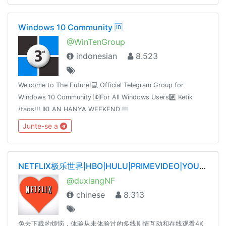
Windows 10 Community 🆔
@WinTenGroup
indonesian
8.523
Welcome to The Future!💻 Official Telegram Group for
Windows 10 Community 🆔For All Windows Users#️⃣ Ketik
/tags!!! IKLAN HANYA WEEKEND !!!
@WinTenChannel@AntiVirusFreeID@WinTenDevSupport@WinPaper
Junte-se a
Jul 20, 2016
NETFLIX极乐世界|HBO|HULU|PRIMEVIDEO|YOUTUBE|SPOTIFY|TIDAL|QOBUZ——唯一官网dxnf.xyz
@duxiangNF
chinese
8.313
免去下载的烦恼，体验从未体验过的多线剧情互动和在线观看4K