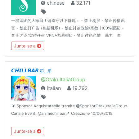
chinese
32.171
一群逗比的大家庭！请遵守以下群规： - 禁止刷屏 - 禁止传播谣
言 - 禁止打广告 (包括机场) - 禁止讨论政治/宗教 (100%撕逼) -
禁止讨论/宣传任何 VPN/代理网站 - 禁止讨论色情、暴力、血
腥、赌博等详细解释请见：https://t.me/doubi/1265812对以上
Junte-se a
群规的有异议的自行退群，不退群则代表同意以上群规定。
————言论自由是以不影响他人为前提。————逗比根据地
更新通知频道 : @doubi_a
𝘾𝙃𝙄𝙇𝙇𝘽𝘼𝙍 ಥ‿ಥ
@OtakuItaliaGroup
italian
19.792
🔰 Sponsor Acquistatabile tramite @SponsorOtakuItaliaGroup
Canale Eventi @animechillbar📌 Creazione 10/06/2018
Junte-se a