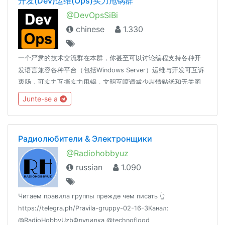
开发(Dev)运维(Ops)实力甩锅群
@DevOpsSiBi
chinese
1.330
一个严肃的技术交流群在本群，你甚至可以讨论编程支持各种开
发语言兼容各种平台（包括Windows Server）运维与开发可互诉
衷肠，可实力互撕实力甩锅，文明互喷请减少表情贴纸和无关图
片、言论的发送，过多此类消息将随时不加通知地删除，请您谅
Junte-se a
解。长段代码请使用 pastebin 展示🔗t.me/DevOpsSiBiK8S中文
专场：🔗t.me/Kubernetes_CN
Радиолюбители & Электронщики
@Radiohobbyuz
russian
1.090
Читаем правила группы прежде чем писать 👆
https://telegra.ph/Pravila-gruppy-02-16-3Канал:
@RadioHobbyUzbФлудилка @technoflood