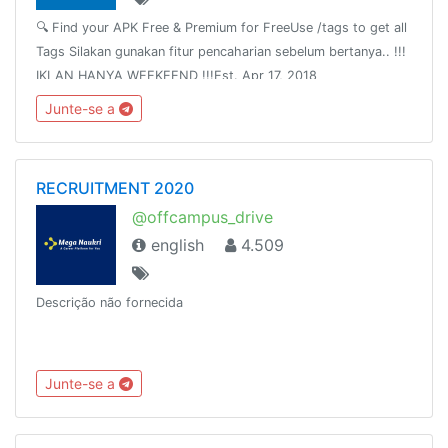
🔍 Find your APK Free & Premium for FreeUse /tags to get all
Tags Silakan gunakan fitur pencaharian sebelum bertanya.. !!!
IKLAN HANYA WEEKEEND !!!Est. Apr 17, 2018
Junte-se a
RECRUITMENT 2020
@offcampus_drive
english
4.509
Descrição não fornecida
Junte-se a