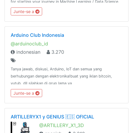
for starting your journey in Machine Learning / Data Science,
then join us.Resource - @python_resources_iGnaniPractice -
Junte-se a
@python_projects_repository
Arduino Club Indonesia
@arduinoclub_id
indonesian
3.270
Tanya jawab, diskusi, Arduino, IoT dan semua yang
berhubungan dengan elektronika!buat yang iklan bitcoin,
yutub, dll silahkan di grup lama ya
@ArduinoIndonesianCommunity ,, jangan nyepam di grup baru
Junte-se a
ini.
ARTILLERYX1 y GENIUS 🇪🇸 OFICIAL
@ARTILLERY_X1_3D