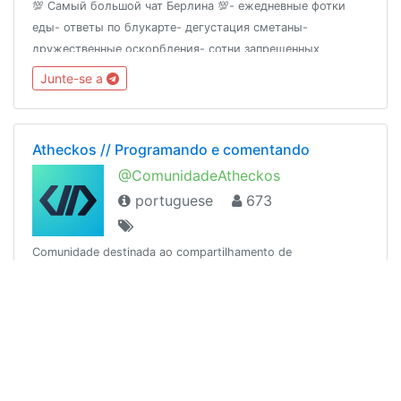
💯 Самый большой чат Берлина 💯- ежедневные фотки
еды- ответы по блукарте- дегустация сметаны-
дружественные оскорбления- сотни запрещенных
стикеров- равноправие- #берлингобухать- зубы Катси
Junte-se a
(оставшиеся)https://github.com/ru-de/faq
Atheckos // Programando e comentando
@ComunidadeAtheckos
portuguese
673
Comunidade destinada ao compartilhamento de
conhecimentos gerais sobre tecnologia, programação e
design, ajuda, união entre programadores.Entre, confira o
atheckos e compartilhe seus conhecimentos// 08/2018🤝
Junte-se a
Parceria@TIDadepressaoOficial
Freelancer World