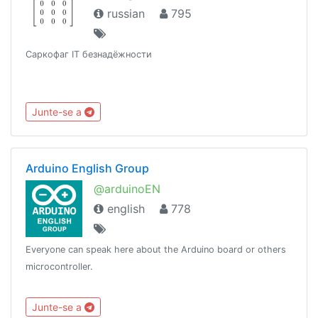
russian
795
Саркофаг IT безнадёжности
Junte-se a
Arduino English Group
@arduinoEN
english
778
Everyone can speak here about the Arduino board or others
microcontroller.
Junte-se a