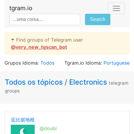
tgram.io
Search
☂️ Find groups of Telegram user
@
very_new_tgscan_bot
Grupos Idioma:
Todos
Tgram.io Idioma:
Portuguese
Todos os tópicos
/
Electronics
telegram
groups
逗比据地根
@doubi