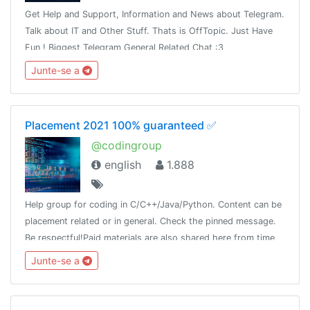
Get Help and Support, Information and News about Telegram.
Talk about IT and Other Stuff. Thats is OffTopic. Just Have
Fun ! Biggest Telegram General Related Chat :3
Junte-se a
Placement 2021 100% guaranteed ✅
@codingroup
english
1.888
Help group for coding in C/C++/Java/Python. Content can be
placement related or in general. Check the pinned message.
Be respectful!Paid materials are also shared here from time
to time, so join this group and keep a look!
Junte-se a