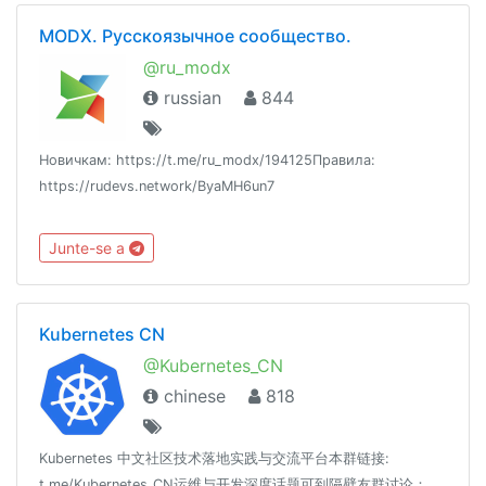
MODX. Русскоязычное сообщество.
@ru_modx
russian
844
Новичкам: https://t.me/ru_modx/194125Правила:
https://rudevs.network/ByaMH6un7
Junte-se a
Kubernetes CN
@Kubernetes_CN
chinese
818
Kubernetes 中文社区技术落地实践与交流平台本群链接:
t.me/Kubernetes_CN运维与开发深度话题可到隔壁友群讨论：