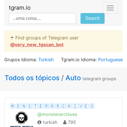
tgram.io
Search
☂️ Find groups of Telegram user
@
very_new_tgscan_bot
Grupos Idioma:
Turkish
Tgram.io Idioma:
Portuguese
Todos os tópicos
/
Auto
telegram groups
🇲 🇴 🇳 🇸 🇹 🇪 🇷 🇦 🇷 🇨 🇭 🇮 🇻 🇪 🇸
@monsterarchives
turkish
795