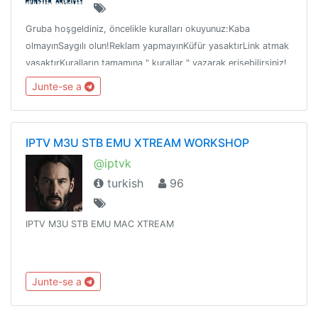
Gruba hoşgeldiniz, öncelikle kuralları okuyunuz:Kaba
olmayınSaygılı olun!Reklam yapmayınKüfür yasaktırLink atmak
yasaktırKuralların tamamına " kurallar " yazarak erişebilirsiniz!
Junte-se a
IPTV M3U STB EMU XTREAM WORKSHOP
@iptvk
turkish
96
IPTV M3U STB EMU MAC XTREAM
Junte-se a