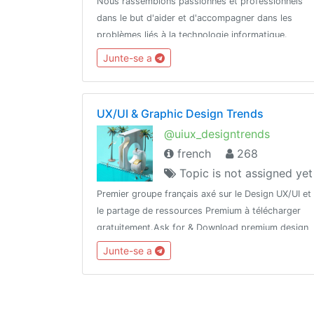
Nous rassemblons passionnés et professionnels
dans le but d'aider et d'accompagner dans les
problèmes liés à la technologie informatique.
Aidez-nous à rassembler et créer une communauté
Junte-se a
solide.
UX/UI & Graphic Design Trends
@uiux_designtrends
french
268
Topic is not assigned yet
Premier groupe français axé sur le Design UX/UI et
le partage de ressources Premium à télécharger
gratuitement.Ask for & Download premium design
ressources for free (fonts, ui kits, templates,
Junte-se a
plugins, aescripts, cracked apChannel :
@designersparadise