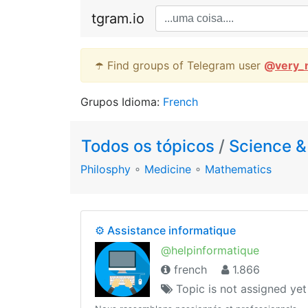
tgram.io
☂️ Find groups of Telegram user
@
very_
Grupos Idioma:
French
Todos os tópicos
/
Science &
Philosphy
∘
Medicine
∘
Mathematics
⚙️ Assistance informatique
@helpinformatique
french
1.866
Topic is not assigned yet