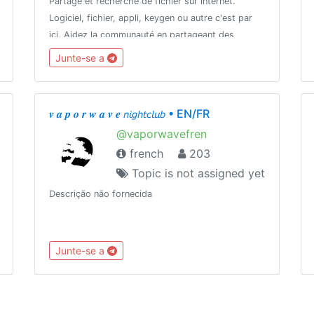
Partage et recherche de fichier sur internet.
Logiciel, fichier, appli, keygen ou autre c'est par
ici. Aidez la communauté en partageant des
ressources ou en l'aidant dans ses recherches.
Junte-se a
𝒗 𝒂 𝒑 𝒐 𝒓 𝒘 𝒂 𝒗 𝒆 𝘯𝘪𝘨𝘩𝘵𝘤𝘭𝘶𝘣 • EN/FR
@vaporwavefren
french
203
Topic is not assigned yet
Descrição não fornecida
Junte-se a