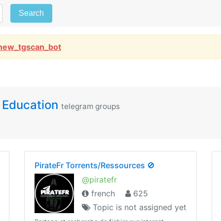
Search
new_tgscan_bot
 Education
telegram groups
PirateFr Torrents/Ressources 🚫
@piratefr
french
625
Topic is not assigned yet