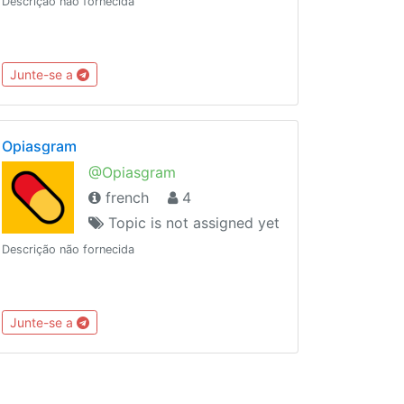
Descrição não fornecida
Junte-se a
Opiasgram
@Opiasgram
french
4
Topic is not assigned yet
Descrição não fornecida
Junte-se a