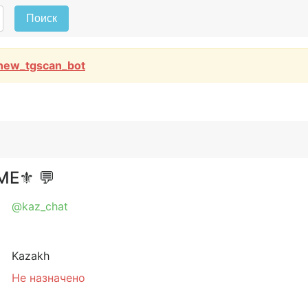
Поиск
new_tgscan_bot
IME⚜ 💬
@kaz_chat
Kazakh
Не назначено