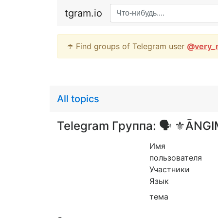
tgram.io
☂️ Find groups of Telegram user
@
very_
All topics
Telegram Группа: 🗣 ⚜ĀNG
Имя
пользователя
Участники
Язык
тема