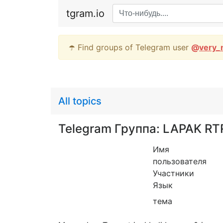
tgram.io
☂️ Find groups of Telegram user
@
very_
All topics
Telegram Группа: LAPAK R
Имя
пользователя
Участники
Язык
тема