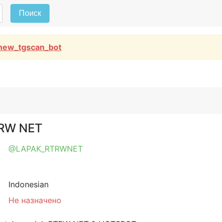
Поиск
new_tgscan_bot
TRW NET
@LAPAK_RTRWNET
Indonesian
Не назначено