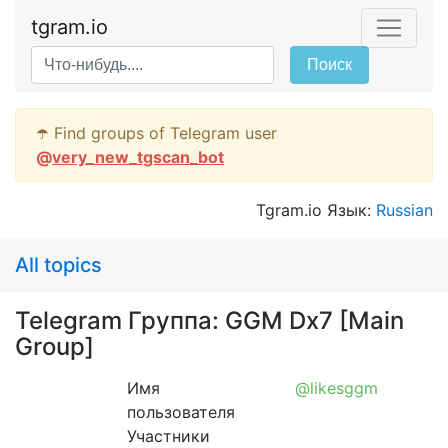
tgram.io
Поиск
☂️ Find groups of Telegram user
@
very_new_tgscan_bot
Tgram.io Язык:
Russian
All topics
Telegram Группа: GGM Dx7 [Main
Group]
Имя
@likesggm
пользователя
Участники