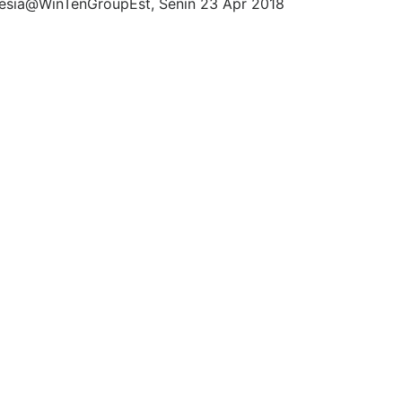
nesia@WinTenGroupEst, Senin 23 Apr 2018