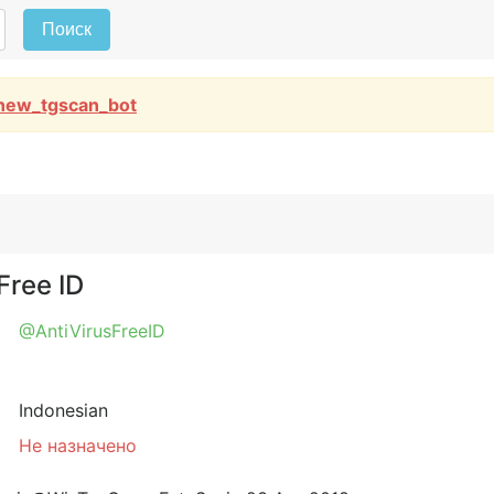
Поиск
new_tgscan_bot
Free ID
@AntiVirusFreeID
Indonesian
Не назначено