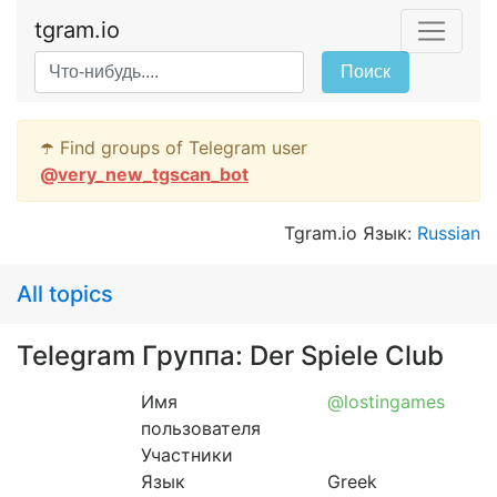
tgram.io
Поиск
☂️ Find groups of Telegram user
@
very_new_tgscan_bot
Tgram.io Язык:
Russian
All topics
Telegram Группа: Der Spiele Club
Имя
@lostingames
пользователя
Участники
Язык
Greek