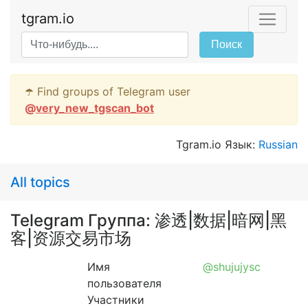
tgram.io
Поиск
☂️ Find groups of Telegram user
@
very_new_tgscan_bot
Tgram.io Язык:
Russian
All topics
Telegram Группа: 渗透|数据|暗网|黑
客|资源交易市场
Имя
@shujujysc
пользователя
Участники