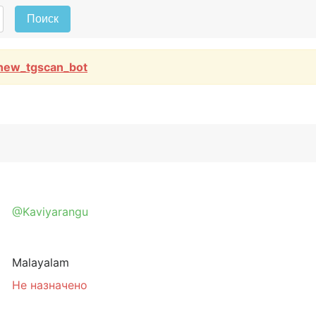
Поиск
new_tgscan_bot
@Kaviyarangu
Malayalam
Не назначено