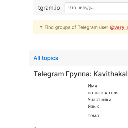
tgram.io
☂️ Find groups of Telegram user
@
very_
All topics
Telegram Группа: Kavithakal
Имя
пользователя
Участники
Язык
тема