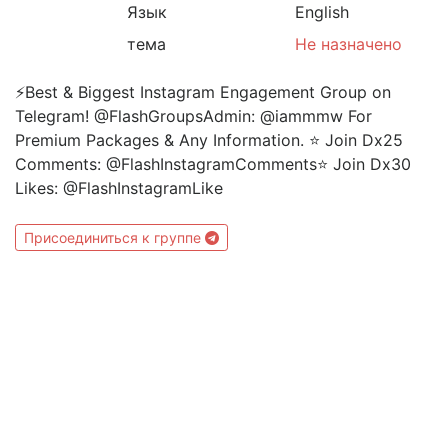
Язык
English
тема
Не назначено
⚡️Best & Biggest Instagram Engagement Group on
Telegram! @FlashGroupsAdmin: @iammmw For
Premium Packages & Any Information. ⭐️ Join Dx25
Comments: @FlashInstagramComments⭐️ Join Dx30
Likes: @FlashInstagramLike
Присоединиться к группе