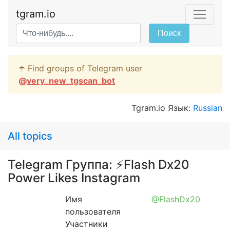
tgram.io
Поиск
☂️ Find groups of Telegram user
@
very_new_tgscan_bot
Tgram.io Язык:
Russian
All topics
Telegram Группа: ⚡️Flash Dx20
Power Likes Instagram
Имя
@FlashDx20
пользователя
Участники