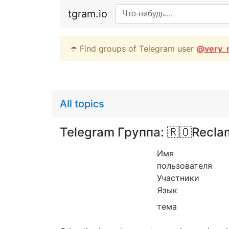
tgram.io
☂️ Find groups of Telegram user
@
very_
All topics
Telegram Группа: 🇷🇴Reclam
Имя
пользователя
Участники
Язык
тема