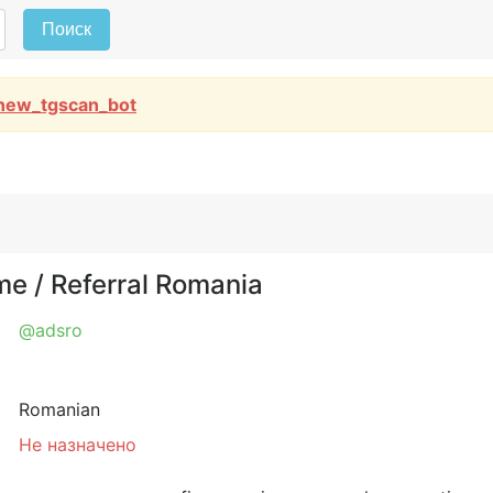
Поиск
new_tgscan_bot
e / Referral Romania
@adsro
Romanian
Не назначено