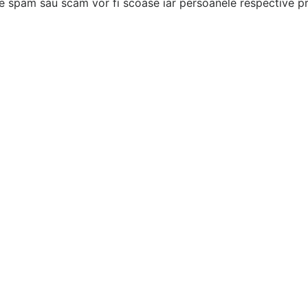
e spam sau scam vor fi scoase iar persoanele respective pr