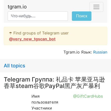
tgram.io
Поиск
☂️ Find groups of Telegram user
@
very_new_tgscan_bot
Tgram.io Язык:
Russian
All topics
Telegram Группа: 礼品卡 苹果亚马逊
香草steam谷歌PayPal黑产灰产暴利
Имя
@GiftCardHubs
пользователя
Участники