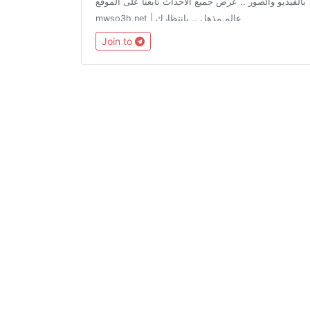
بالفيديو والصور .. عرض جميع الاحداث تابعنا على الموقع
mwso3h.net | عالم مذهل .. بإنتظارك
Join to