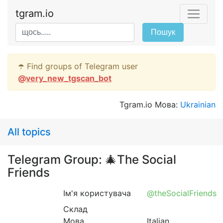
tgram.io
Пошук
☂️ Find groups of Telegram user
@
very_new_tgscan_bot
Tgram.io Мова:
Ukrainian
All topics
Telegram Group: 🎄The Social
Friends
Ім'я користувача
@theSocialFriends
Склад
Мова
Italian