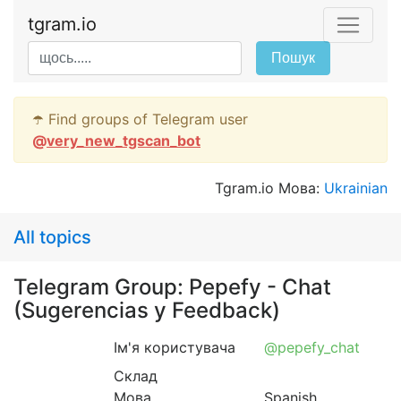
tgram.io
Пошук
☂️ Find groups of Telegram user
@
very_new_tgscan_bot
Tgram.io Мова:
Ukrainian
All topics
Telegram Group: Pepefy - Chat
(Sugerencias y Feedback)
Ім'я користувача
@pepefy_chat
Склад
Мова
Spanish